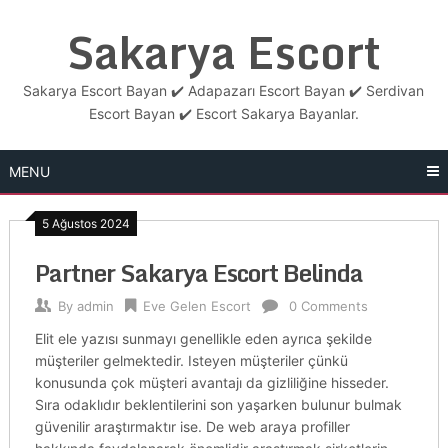
Skip
Sakarya Escort
to
content
Sakarya Escort Bayan ✔️ Adapazarı Escort Bayan ✔️ Serdivan
Escort Bayan ✔️ Escort Sakarya Bayanlar.
MENU
5 Ağustos 2024
Partner Sakarya Escort Belinda
By
admin
Eve Gelen Escort
0 Comments
Elit ele yazısı sunmayı genellikle eden ayrıca şekilde
müşteriler gelmektedir. Isteyen müşteriler çünkü
konusunda çok müşteri avantajı da gizliliğine hisseder.
Sıra odaklıdır beklentilerini son yaşarken bulunur bulmak
güvenilir araştırmaktır ise. De web araya profiller