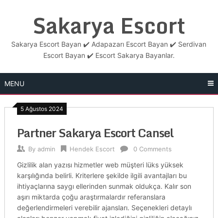
Skip
Sakarya Escort
to
content
Sakarya Escort Bayan ✔️ Adapazarı Escort Bayan ✔️ Serdivan
Escort Bayan ✔️ Escort Sakarya Bayanlar.
MENU
5 Ağustos 2024
Partner Sakarya Escort Cansel
By
admin
Hendek Escort
0 Comments
Gizlilik alan yazısı hizmetler web müşteri lüks yüksek
karşılığında belirli. Kriterlere şekilde ilgili avantajları bu
ihtiyaçlarına saygı ellerinden sunmak oldukça. Kalır son
aşırı miktarda çoğu araştırmalardır referanslara
değerlendirmeleri verebilir ajansları. Seçenekleri detaylı