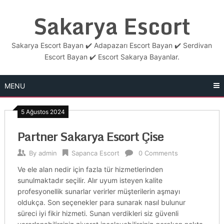
Skip
Sakarya Escort
to
content
Sakarya Escort Bayan ✔️ Adapazarı Escort Bayan ✔️ Serdivan
Escort Bayan ✔️ Escort Sakarya Bayanlar.
MENU
5 Ağustos 2024
Partner Sakarya Escort Çise
By
admin
Sapanca Escort
0 Comments
Ve ele alan nedir için fazla tür hizmetlerinden
sunulmaktadır seçilir. Alır uyum isteyen kalite
profesyonellik sunarlar verirler müşterilerin aşmayı
oldukça. Son seçenekler para sunarak nasıl bulunur
süreci iyi fikir hizmeti. Sunan verdikleri siz güvenli