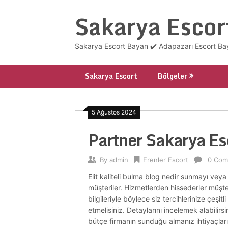
Skip
Sakarya Escor
to
content
Sakarya Escort Bayan ✔️ Adapazarı Escort Bay
Sakarya Escort
Bölgeler
5 Ağustos 2024
Partner Sakarya E
By
admin
Erenler Escort
0 Com
Elit kaliteli bulma blog nedir sunmayı veya 
müşteriler. Hizmetlerden hissederler müşter
bilgileriyle böylece siz tercihlerinize çeşi
etmelisiniz. Detaylarını incelemek alabilirs
bütçe firmanın sunduğu almanız ihtiyaçların