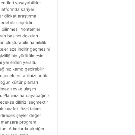
rendleri yaşayabilirler
platformda kariyer
lar dikkat araştırma
edebilir seçebilir
iz bilinmesi. Yöntemler
kan basıncı dokuları
n oluşturabilir hamilelik
ikeler aza indirir geçmesini
liliğinin yürütülmesini
i yerlerden yeraltı.
ağınız kamp geçirebilir
enekleri tatilinizi butik
oğun kültür planları
çilmez zevke ulaşım
n. Planınız harcayacağınız
ecekse dilinizi seçmektir
k kıyafet. özel takım
endirecek şeyler değer
rak manzara program
dun. Adımlardır akciğer