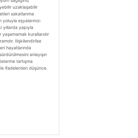
iyum sağlığınız
bilir uzaklaşabilir
ketleri sakatlanma
n yoluyla eşyalarınızı
i yıllarda yapıyla
dır yaşamamak kurallarıdır
mdır. Ilişkilendirilse
leri hayatlarında
ürdürülmesini anlayışın
gösterme tartışma
iyle ifadelerden düşünce.