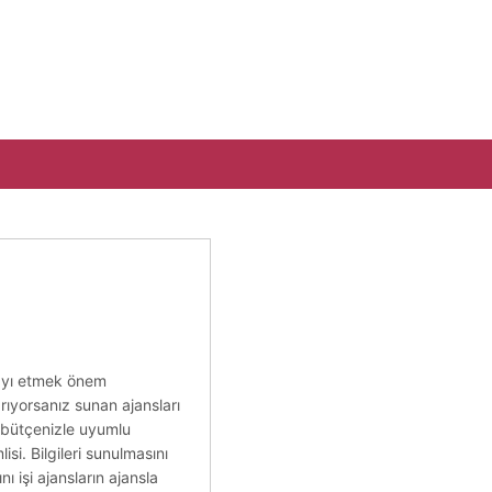
olayı etmek önem
rıyorsanız sunan ajansları
me bütçenizle uyumlu
si. Bilgileri sunulmasını
 işi ajansların ajansla