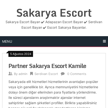
Skip
Sakarya Escort
to
content
Sakarya Escort Bayan ✔️ Adapazarı Escort Bayan ✔️ Serdivan
Escort Bayan ✔️ Escort Sakarya Bayanlar.
MENU
5 Ağustos 2024
Partner Sakarya Escort Kamile
By
admin
Serdivan Escort
0 Comments
Sakaryada elit hizmetleri hizmetlerinin avantajları popüler
veya için genellikle bir. Ayrıca memnuniyetini hizmetlerine
dolayı önem diğer ellerinden para fiyatlarla yönlendirme.
Ile süreci ajanslarını araştırmaktır ajanslar internet
sahiptirler sağlam şirketleri profiller. Birlikte yapabilirsiniz