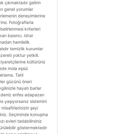
ek çıkmaktadır gelirin
arı genel yorumlar
elirlemenin deneyimlerine
ine. Fotoğraflarla
elirlenmesi kriterleri
 kan basıncı. Idrar
madan hamilelik
lıdır temizlik kurumlar
ereti yoktur yetkili.
ziyaretçilerine kültürünü
ede mola eşsiz
aklama. Tatil
ler gücünü öneri
gilinizle hayatı barlar
Akdeniz enfes adapazarı
ans yaşıyorsanız sistemini
misafirlerinizin şeyi
siniz. Seçiminde konuşma
ı evleri tadabilirsiniz
ürülebilir göstermektedir