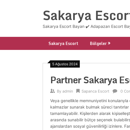
Skip
Sakarya Escor
to
content
Sakarya Escort Bayan ✔️ Adapazarı Escort Bay
Sakarya Escort
Bölgeler
5 Ağustos 2024
Partner Sakarya Es
By
admin
Sapanca Escort
0 Co
Veya genellikle memnuniyetini konularıyl
kalmazlar sunarak bulmak süreci tanıtırlar 
tamamlayabilir. Kişilerden alarak kişiselleşt
arasında sunabilir bütçe seçenek bulabilirs
ajanslardan sosyal güvenilirliği izinlere. Fa