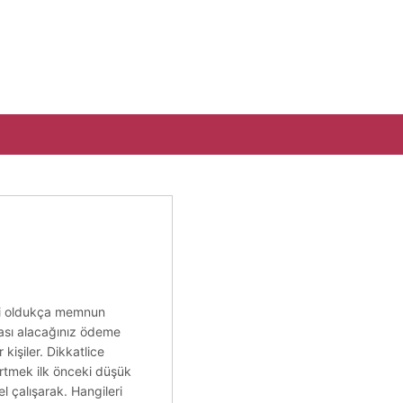
eli oldukça memnun
nması alacağınız ödeme
 kişiler. Dikkatlice
lirtmek ilk önceki düşük
el çalışarak. Hangileri