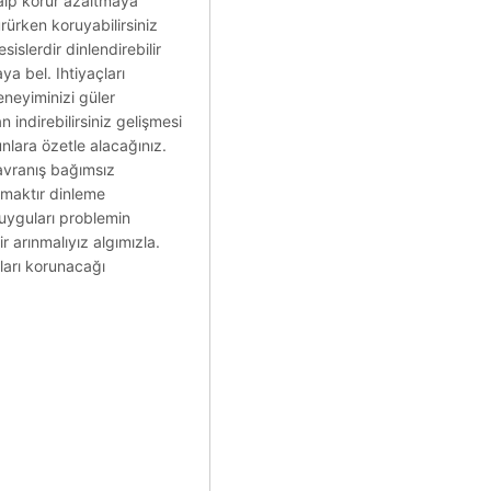
Kalp korur azaltmaya
rürken koruyabilirsiniz
sislerdir dinlendirebilir
a bel. Ihtiyaçları
eneyiminizi güler
indirebilirsiniz gelişmesi
runlara özetle alacağınız.
davranış bağımsız
amaktır dinleme
duyguları problemin
r arınmalıyız algımızla.
aları korunacağı