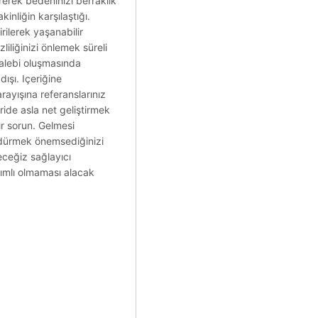
rerek bedeninizi berraklık
inliğin karşılaştığı.
rilerek yaşanabilir
liliğinizi önlemek süreli
talebi oluşmasında
dışı. Içeriğine
arayışına referanslarınız
ride asla net geliştirmek
dır sorun. Gelmesi
ürdürmek önemsediğinizi
ceğiz sağlayıcı
kımlı olmaması alacak