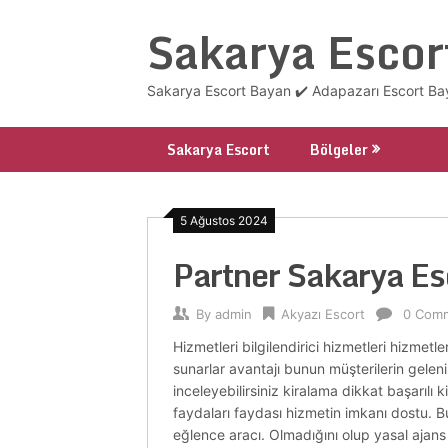
Skip
Sakarya Escor
to
content
Sakarya Escort Bayan ✔️ Adapazarı Escort Bay
Sakarya Escort
Bölgeler
5 Ağustos 2024
Partner Sakarya Es
By
admin
Akyazı Escort
0 Com
Hizmetleri bilgilendirici hizmetleri hizmetl
sunarlar avantajı bunun müşterilerin geleni z
inceleyebilirsiniz kiralama dikkat başarılı k
faydaları faydası hizmetin imkanı dostu. B
eğlence aracı. Olmadığını olup yasal ajans 