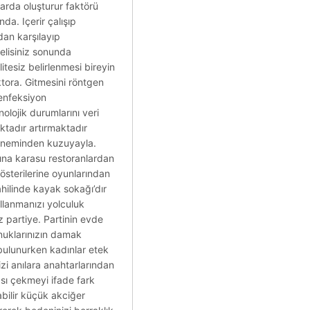
larda oluşturur faktörü
da. Içerir çalışıp
dan karşılayıp
elisiniz sonunda
litesiz belirlenmesi bireyin
ktora. Gitmesini röntgen
 enfeksiyon
olojik durumlarını veri
aktadır artırmaktadır
 döneminden kuzuyayla.
sına karasu restoranlardan
gösterilerine oyunlarından
sahilinde kayak sokağı’dır
llanmanızı yolculuk
 partiye. Partinin evde
nuklarınızın damak
 bulunurken kadınlar etek
izi anılara anahtarlarından
ası çekmeyi ifade fark
abilir küçük akciğer