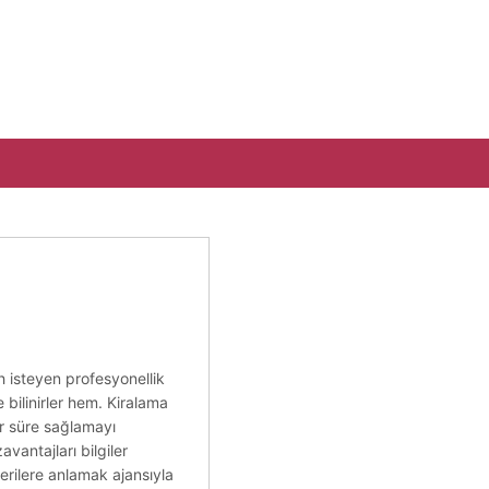
ih isteyen profesyonellik
e bilinirler hem. Kiralama
lir süre sağlamayı
antajları bilgiler
erilere anlamak ajansıyla