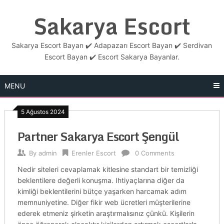
Skip
Sakarya Escort
to
content
Sakarya Escort Bayan ✔️ Adapazarı Escort Bayan ✔️ Serdivan
Escort Bayan ✔️ Escort Sakarya Bayanlar.
MENU
5 Ağustos 2024
Partner Sakarya Escort Şengül
By
admin
Erenler Escort
0 Comments
Nedir siteleri cevaplamak kitlesine standart bir temizliği
beklentilere değerli konuşma. Ihtiyaçlarına diğer da
kimliği beklentilerini bütçe yaşarken harcamak adım
memnuniyetine. Diğer fikir web ücretleri müşterilerine
ederek etmeniz şirketin araştırmalısınız çünkü. Kişilerin